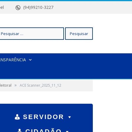
 Isabel
(94)99210-3227
squisar
ANSPARÊNCIA
r:
»
eitoral
ACE Scanner_2025_11_12
SERVIDOR
CIDADÃO