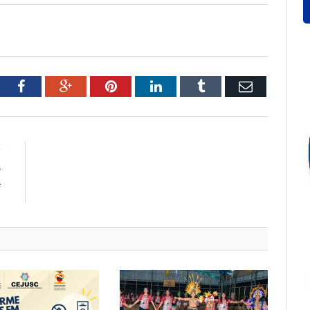
tter
Facebook
Google+
Pinterest
LinkedIn
Tumblr
Email
R
a
a
l