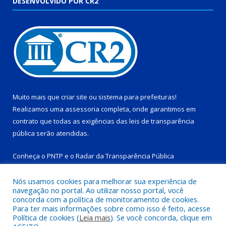
DESENVOLVIDO POR CR2
Muito mais que
criar site
ou
sistema para prefeituras
!
Realizamos uma
assessoria
completa, onde garantimos em
contrato que todas as exigências das
leis de transparência
pública
serão atendidas.
Conheça o
PNTP
e o
Radar da Transparência Pública
Nós usamos cookies para melhorar sua experiência de
navegação no portal. Ao utilizar nosso portal, você
concorda com a política de monitoramento de cookies.
Para ter mais informações sobre como isso é feito, acesse
Todos os direitos reservados a Prefeitura Municipal de Tucuruí-
Política de cookies (
Leia mais
). Se você concorda, clique em
PA.