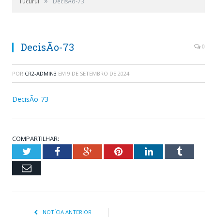
»
Tucuruí
DecisÃo-73
DecisÃo-73
0
POR
CR2-ADMIN3
EM
9 DE SETEMBRO DE 2024
DecisÃo-73
COMPARTILHAR:
Twitter
Facebook
Google+
Pinterest
LinkedIn
Tumblr
Email
NOTÍCIA ANTERIOR