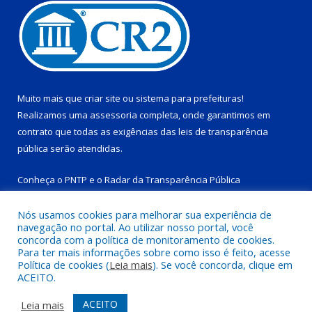
Muito mais que
criar site
ou
sistema para prefeituras
!
Realizamos uma
assessoria
completa, onde garantimos em
contrato que todas as exigências das
leis de transparência
pública
serão atendidas.
Conheça o
PNTP
e o
Radar da Transparência Pública
Nós usamos cookies para melhorar sua experiência de
navegação no portal. Ao utilizar nosso portal, você
concorda com a política de monitoramento de cookies.
Para ter mais informações sobre como isso é feito, acesse
Todos os direitos reservados a Prefeitura Municipal de Tucuruí-
Política de cookies (
Leia mais
). Se você concorda, clique em
PA.
ACEITO.
Mapa do Site
Acessar Área Administrativa
ACEITO
Leia mais