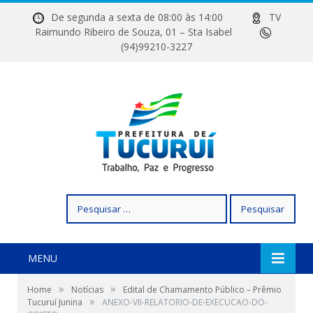
De segunda a sexta de 08:00 às 14:00
TV
Raimundo Ribeiro de Souza, 01 – Sta Isabel
(94)99210-3227
Pesquisar
por:
MENU
»
»
Home
Notícias
Edital de Chamamento Público – Prêmio
»
Tucuruí Junina
ANEXO-VII-RELATORIO-DE-EXECUCAO-DO-