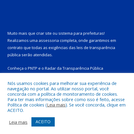
Muito mais que
criar site
ou
sistema para prefeituras
!
Realizamos uma
assessoria
completa, onde garantimos em
contrato que todas as exigências das
leis de transparência
pública
serão atendidas.
Conheça o
PNTP
e o
Radar da Transparência Pública
Nós usamos cookies para melhorar sua experiência de
navegação no portal. Ao utilizar nosso portal, você
concorda com a política de monitoramento de cookies.
Para ter mais informações sobre como isso é feito, acesse
Todos os direitos reservados a Prefeitura Municipal de Tucuruí-
Política de cookies (
Leia mais
). Se você concorda, clique em
PA.
ACEITO.
Mapa do Site
Acessar Área Administrativa
ACEITO
Leia mais
Acessar Webmail