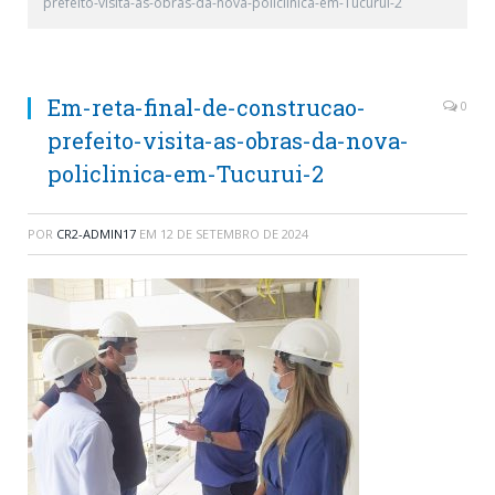
prefeito-visita-as-obras-da-nova-policlinica-em-Tucurui-2
Em-reta-final-de-construcao-
0
prefeito-visita-as-obras-da-nova-
policlinica-em-Tucurui-2
POR
CR2-ADMIN17
EM
12 DE SETEMBRO DE 2024