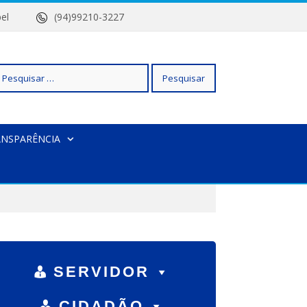
 Isabel
(94)99210-3227
squisar
ANSPARÊNCIA
r:
SERVIDOR
CIDADÃO