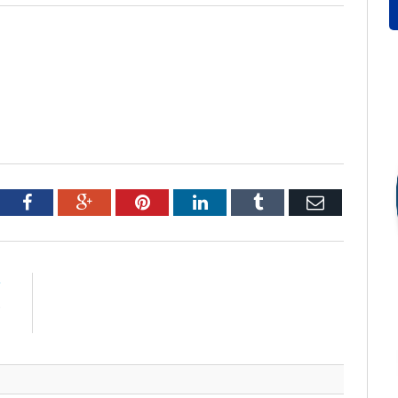
tter
Facebook
Google+
Pinterest
LinkedIn
Tumblr
Email
R
S
L