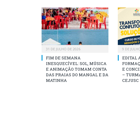
31 DE JULHO DE 2026
9 DE JULH
FIM DE SEMANA
EDITAL 
INESQUECÍVEL: SOL, MÚSICA
FORMAÇ
E ANIMAÇÃO TOMAM CONTA
E CONCI
DAS PRAIAS DO MANGAL E DA
– TURMA
MATINHA
CEJUSC