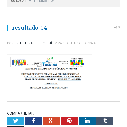
»
004/2024
resultado-04
resultado-04
0
POR
PREFEITURA DE TUCURUÍ
EM
24 DE OUTUBRO DE 2024
COMPARTILHAR:
Twitter
Facebook
Google+
Pinterest
LinkedIn
Tumblr